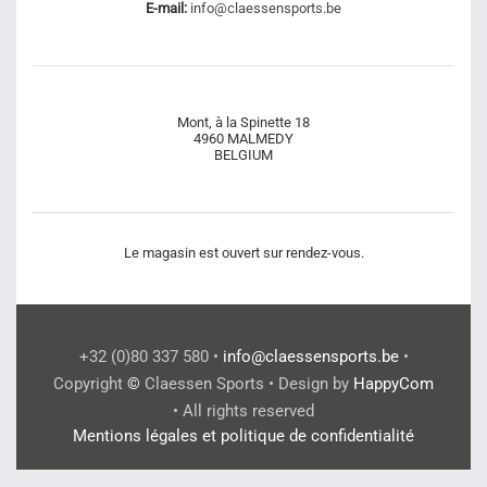
E-mail:
info@claessensports.be
Mont, à la Spinette 18
4960 MALMEDY
BELGIUM
Le magasin est ouvert sur rendez-vous.
+32 (0)80 337 580 •
info@claessensports.be
•
Copyright
©
Claessen Sports • Design by
HappyCom
• All rights reserved
Mentions légales et politique de confidentialité