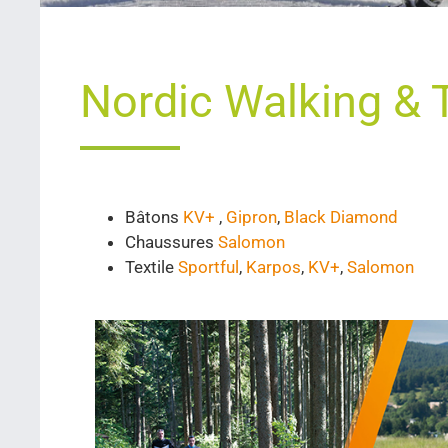
Nordic Walking & T
Bâtons
KV+
,
Gipron
,
Black Diamond
Chaussures
Salomon
Textile
Sportful
,
Karpos
,
KV+
,
Salomon