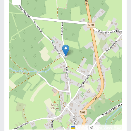
−
Leaflet
|
©
OpenStreetMap