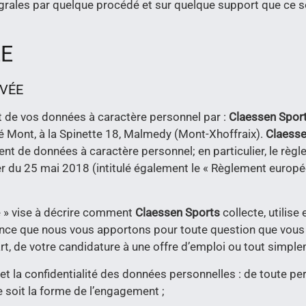
égrales par quelque procédé et sur quelque support que ce so
ÉE
IVÉE
t de vos données à caractère personnel par :
Claessen Spor
ué
Mont, à la Spinette 18,
Malmedy (Mont-Xhoffraix)
.
Claesse
ent de données à caractère personnel; en particulier, le r
er du 25 mai 2018 (intitulé également le « Règlement europ
ée » vise à décrire comment
Claessen Sports
collecte, utilis
tance que nous vous apportons pour toute question que vous n
part, de votre candidature à une offre d’emploi ou tout simpl
e et la confidentialité des données personnelles : de toute p
e soit la forme de l’engagement ;